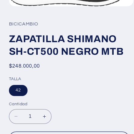
Abrir
elemento
multimedia
1
BICICAMBIO
en
una
ventana
ZAPATILLA SHIMANO
modal
SH-CT500 NEGRO MTB
Precio
$248.000,00
habitual
TALLA
42
Cantidad
Reducir
Aumentar
cantidad
cantidad
para
para