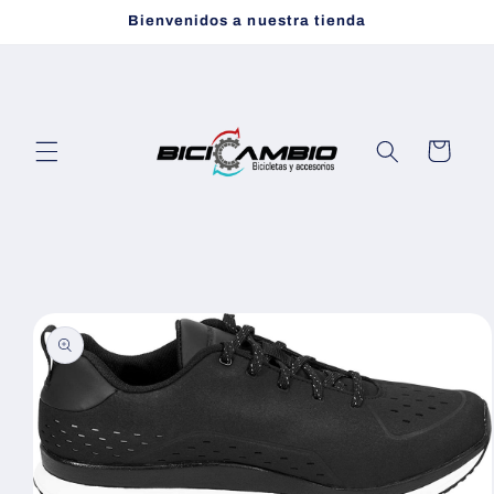
Ir
Bienvenidos a nuestra tienda
directamente
al contenido
Carrito
Ir
directamente
a la
información
del producto