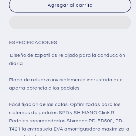
ZAPATILLA
ZAPATILLA
Agregar al carrito
SHIMANO
SHIMANO
SH-
SH-
CT500
CT500
NEGRO
NEGRO
MTB
MTB
ESPECIFICACIONES:
Diseño de zapatillas relajado para la conducción
diaria
Placa de refuerzo invisiblemente incrustada que
aporta potencia a los pedales
Fácil fijación de las calas. Optimizadas para los
sistemas de pedales SPD y SHIMANO Click'R.
Pedales recomendados Shimano PD-ED500, PD-
T421 la entresuela EVA amortiguadora maximiza la